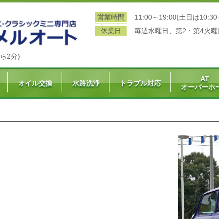
営業時間
11:00～19:00(土日は10:30
休業日
毎週水曜日、第2・第4火曜
ら2分)
AT
オイル交換
水路洗浄
トラブル対応
オーバーホ