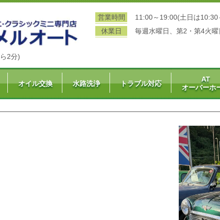
営業時間
11:00～19:00(土日は10:30
休業日
毎週水曜日、第2・第4火曜
ら2分)
AT
オイル交換
水路洗浄
トラブル対応
オーバーホ