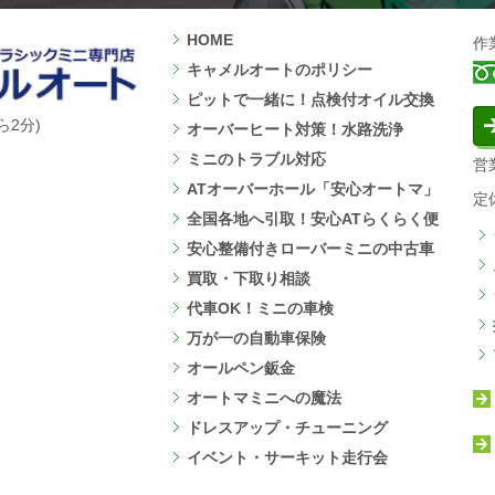
HOME
作
キャメルオートのポリシー
ピットで一緒に！点検付オイル交換
ら2分)
オーバーヒート対策！水路洗浄
ミニのトラブル対応
営業
ATオーバーホール「安心オートマ」
定
全国各地へ引取！安心ATらくらく便
安心整備付きローバーミニの中古車
買取・下取り相談
代車OK！ミニの車検
万が一の自動車保険
オールペン鈑金
オートマミニへの魔法
ドレスアップ・チューニング
イベント・サーキット走行会