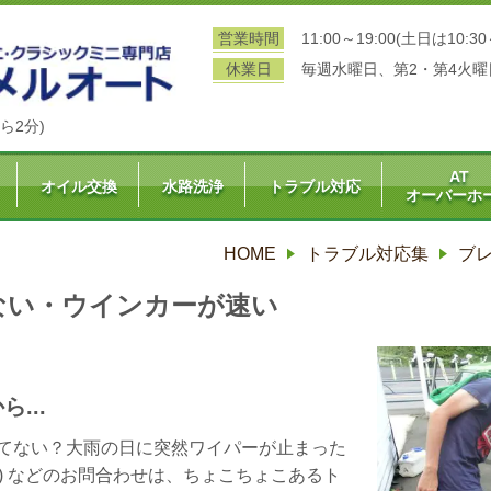
営業時間
11:00～19:00(土日は10:30
休業日
毎週水曜日、第2・第4火曜
ら2分)
AT
オイル交換
水路洗浄
トラブル対応
オーバーホ
HOME
トラブル対応集
ブ
ない・ウインカーが速い
...
てない？大雨の日に突然ワイパーが止まった
T) などのお問合わせは、ちょこちょこあるト