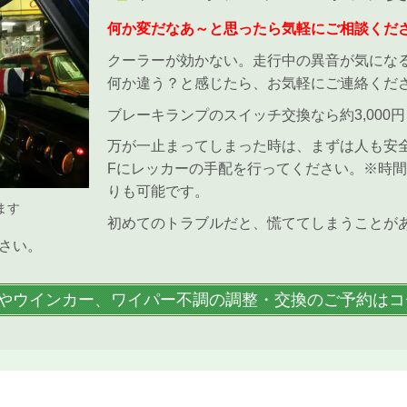
何か変だなあ～と思ったら気軽にご相談くだ
クーラーが効かない。走行中の異音が気になる。
何か違う？と感じたら、お気軽にご連絡くだ
ブレーキランプのスイッチ交換なら約3,000
万が一止まってしまった時は、まずは人も安全
Fにレッカーの手配を行ってください。※時
りも可能です。
ます
初めてのトラブルだと、慌ててしまうことが
さい。
やウインカー、ワイパー不調の調整・交換のご予約はコ