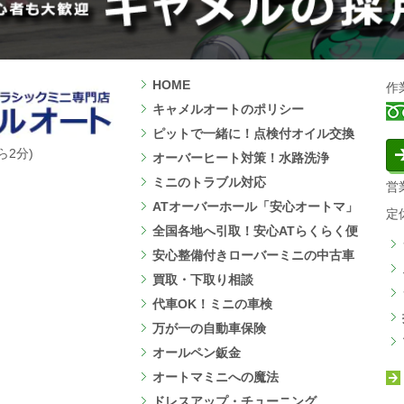
HOME
作
キャメルオートのポリシー
ピットで一緒に！点検付オイル交換
ら2分)
オーバーヒート対策！水路洗浄
ミニのトラブル対応
営業
ATオーバーホール「安心オートマ」
定
全国各地へ引取！安心ATらくらく便
安心整備付きローバーミニの中古車
買取・下取り相談
代車OK！ミニの車検
万が一の自動車保険
オールペン鈑金
オートマミニへの魔法
ドレスアップ・チューニング