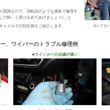
が原因なので、消耗品のような感覚で修理す
軽～く受け止めてあげましょう(-_-;)
点いてな
キャメルでの対応例をご紹介します。
ー、ワイパーのトラブル修理例
■
ウインカーの点滅が速い